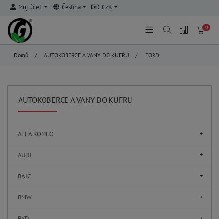
Můj účet
Čeština
CZK
0
Domů
/
AUTOKOBERCE A VANY DO KUFRU
/
FORD
AUTOKOBERCE A VANY DO KUFRU
ALFA ROMEO
AUDI
BAIC
BMW
BYD