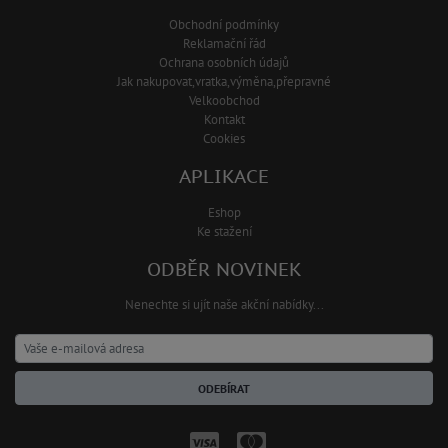
Obchodní podmínky
Reklamační řád
Ochrana osobních údajů
Jak nakupovat,vratka,výměna,přepravné
Velkoobchod
Kontakt
Cookies
APLIKACE
Eshop
Ke stažení
ODBĚR NOVINEK
Nenechte si ujít naše akční nabídky...
ODEBÍRAT