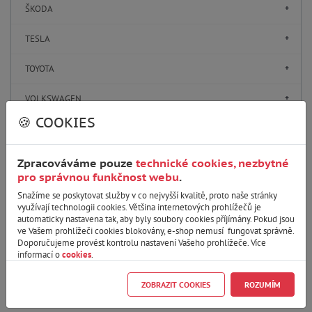
ŠKODA
TESLA
TOYOTA
VOLKSWAGEN
🍪 COOKIES
VOLVO
Zpracováváme pouze
technické cookies, nezbytné
pro správnou funkčnost webu
.
Parametry
Snažíme se poskytovat služby v co nejvyšší kvalitě, proto naše stránky
využívají technologii cookies. Většina internetových prohlížečů je
automaticky nastavena tak, aby byly soubory cookies příjímány. Pokud jsou
ve Vašem prohlížeči cookies blokovány, e-shop nemusí fungovat správně.
Zobrazit varianty produktu
Doporučujeme provést kontrolu nastavení Vašeho prohlížeče. Více
informací o
cookies
.
Zrušit filtr
Pouze skladem
ZOBRAZIT COOKIES
ROZUMÍM